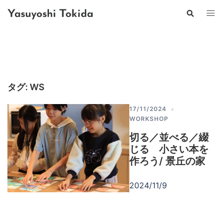
コ
検
ト
ン
索
グ
テ
ル
ン
メ
ツ
ニ
へ
ュ
ス
ー
キ
タグ:
WS
ッ
プ
17/11/2024
WORKSHOP
切る／並べる／綴
じる 小さい本を
作ろう/ 景丘の家
2024/11/9