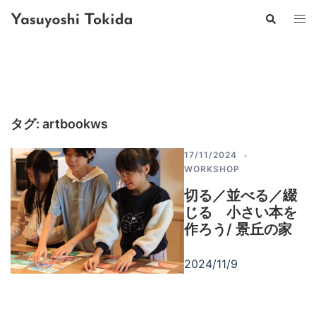
コ
検
ト
ン
索
グ
テ
ル
ン
メ
ツ
ニ
へ
ュ
ス
ー
キ
タグ:
artbookws
ッ
プ
17/11/2024
WORKSHOP
切る／並べる／綴
じる 小さい本を
作ろう/ 景丘の家
2024/11/9