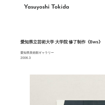
コ
ン
テ
ン
ツ
へ
ス
キ
愛知県立芸術大学 大学院 修了制作《Bws》《
ッ
プ
愛知県美術館ギャラリー
2006.3