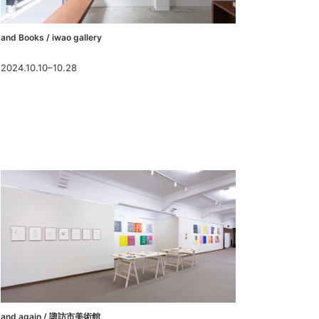
and Books / iwao gallery
2024.10.10–10.28
and again / 諏訪市美術館