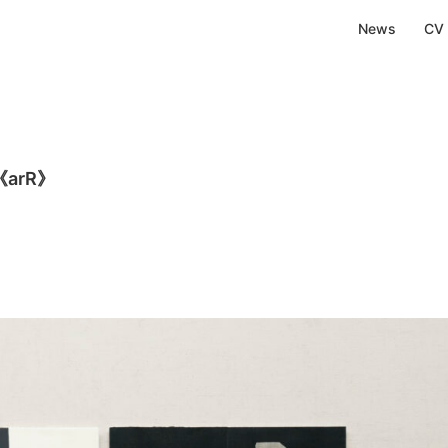
News
CV
arR》