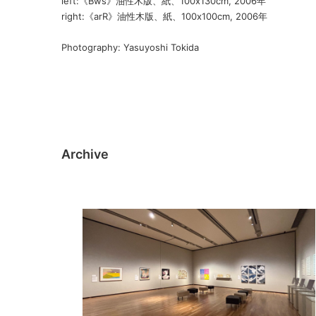
left:《Bws》油性木版、紙、100x130cm, 2006年
right:《arR》油性木版、紙、100x100cm, 2006年
Photography: Yasuyoshi Tokida
Archive