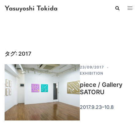
コ
検
ト
ン
索
グ
テ
ル
ン
メ
ツ
ニ
へ
ュ
ス
ー
キ
タグ:
2017
ッ
プ
23/09/2017
EXHIBITION
piece / Gallery
SATORU
2017.9.23–10.8